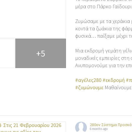
μέρα στο Πάρκο Γαϊδουρι
Ζυμώσαμε με τα χεράκια
κοντά τα ζωάκια της φάρ
φυσικά… παίξαμε μέχρι τ
Μια εκδρομή γεμάτη γέλι
+5
μοναδικές εμπειρίες στη 
Ανυπομονούμε για την επ
#αγέλες280
#εκδρομή
#π
#ζυμώνουμε
Μαθαίνουμε
280ον Σύστημα Προσκό
6 months ago