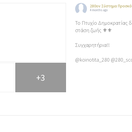
280ον Σύστημα Προσκό
4 months ago
Το Πτυχίο Δημοκρατίας δε
στάση ζωής ⚜️⚜️
Συγχαρητήρια!!
@koinotita_280 @280_sc
+3