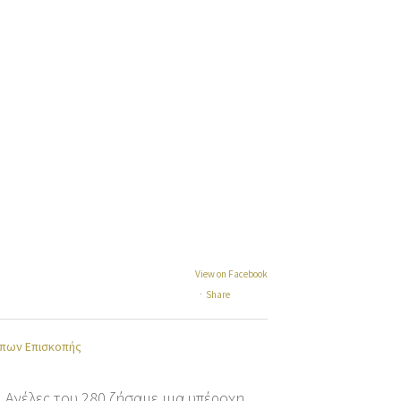
View on Facebook
·
Share
πων Επισκοπής
 Αγέλες του 280 ζήσαμε μια υπέροχη