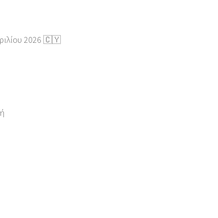
ριλίου 2026 🇨🇾
πή