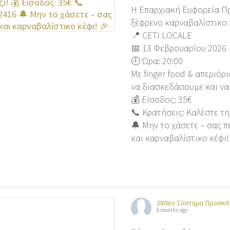
Η Επαρχιακή Ευφορεία Π
ξέφρενο καρναβαλίστικο 
📍 CETI LOCALE
📅 13 Φεβρουαρίου 2026
🕗 Ώρα: 20:00
Με finger food & απεριόρι
να διασκεδάσουμε και να
💰 Είσοδος: 35€
📞 Κρατήσεις: Καλέστε τ
🔔 Μην το χάσετε – σας 
και καρναβαλίστικο κέφι!
280ον Σύστημα Προσκό
6 months ago