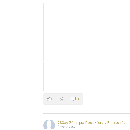
15
0
3
280ον Σύστημα Προσκόπων Επισκοπής
4 months ago