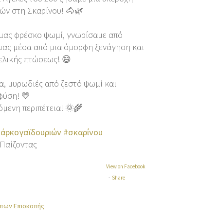
ών στη Σκαρίνου! 🐴🌿
 μας φρέσκο ψωμί, γνωρίσαμε από
μας μέσα από μια όμορφη ξενάγηση και
ελικής πτώσεως! 😄
α, μυρωδιές από ζεστό ψωμί και
φύση! 💛
όμενη περιπέτεια! 🌞🌾
άρκογαϊδουριών
#σκαρίνου
Παίζοντας
View on Facebook
·
Share
πων Επισκοπής