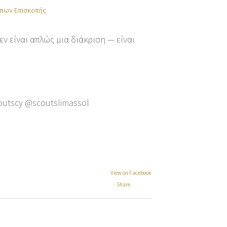
πων Επισκοπής
ν είναι απλώς μια διάκριση — είναι
outscy @scoutslimassol
View on Facebook
·
Share