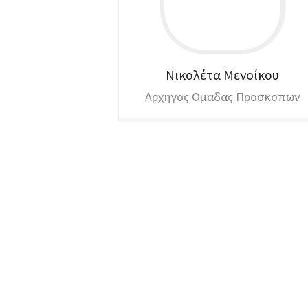
Νικολέτα
Μενoίκου
Αρχηγος Ομαδας Προσκοπων